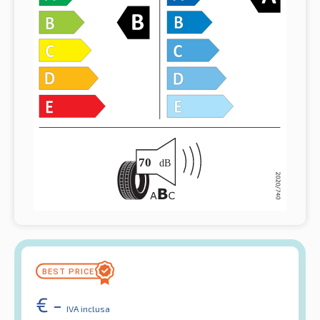
€
-
IVA inclusa