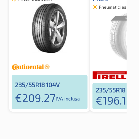
Pneumatici estivi
235/55R18 104V
235/55R18 104
€
209.27
€
196.15
IVA inclusa
IVA