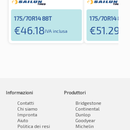
175/70R14 88T
175/70R14 88T
€
46.18
€
51.29
IVA inclusa
IVA 
Informazioni
Produttori
Contatti
Bridgestone
Chi siamo
Continental
Impronta
Dunlop
Aiuto
Goodyear
Politica dei resi
Michelin