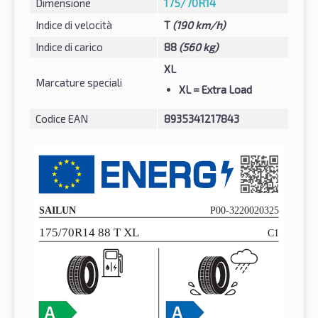
Dimensione
175/70R14
Indice di velocità
T
(190 km/h)
Indice di carico
88
(560 kg)
XL
Marcature speciali
XL
= Extra Load
Codice EAN
8935341217843