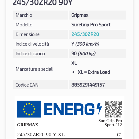
245/30ZR20 90Y
Marchio
Gripmax
Modello
SureGrip Pro Sport
Dimensione
245/30ZR20
Indice di velocità
Y
(300 km/h)
Indice di carico
90
(600 kg)
XL
Marcature speciali
XL
= Extra Load
Codice EAN
8859291449157