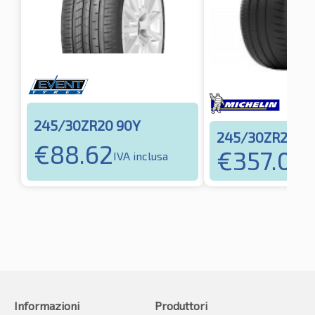
245/30ZR20 90Y
245/30ZR20 9
€
88.62
€
357.02
IVA inclusa
I
Informazioni
Produttori