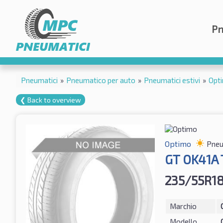
Pn
Pneumatici
»
Pneumatico per auto
»
Pneumatici estivi
»
Opt
❮ Back to overview
Optimo
Pneum
GT OK41A 
235/55R1
Marchio
Modello