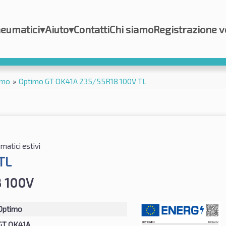
eumatici
▾
Aiuto
▾
Contatti
Chi siamo
Registrazione v
imo
»
Optimo GT OK41A 235/55R18 100V TL
atici estivi
TL
8 100V
Optimo
GT OK41A