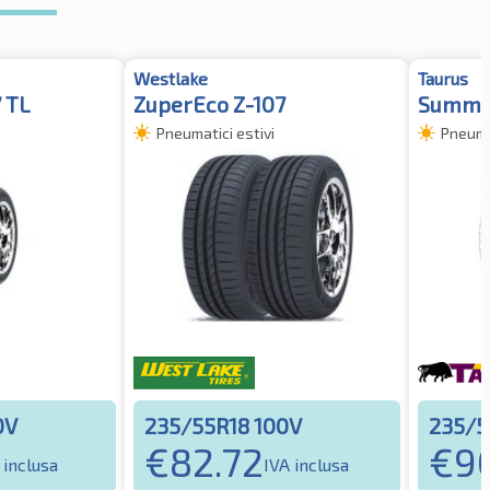
Westlake
Taurus
 TL
ZuperEco Z-107
Summer
Pneumatici estivi
Pneumat
0V
235/55R18 100V
235/5
€
82.72
€
9
 inclusa
IVA inclusa