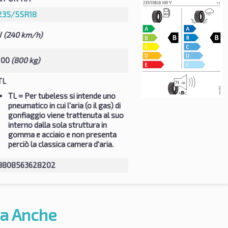
235/55R18
V
(240 km/h)
100
(800 kg)
TL
TL
= Per tubeless si intende uno
pneumatico in cui l'aria (o il gas) di
gonfiaggio viene trattenuta al suo
interno dalla sola struttura in
gomma e acciaio e non presenta
perciò la classica camera d'aria.
8808563628202
a Anche