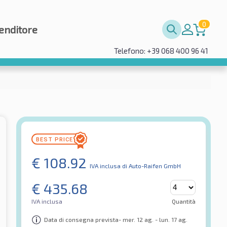
0
enditore
Telefono: +39 068 400 96 41
€
108.92
IVA inclusa
di Auto-Raifen GmbH
€
435.68
IVA inclusa
Quantità
Data di consegna prevista- mer. 12 ag. - lun. 17 ag.