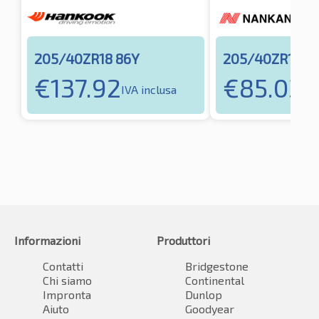
205/40ZR18 86Y
205/40ZR18 8
€
137.92
€
85.03
IVA inclusa
IVA
Informazioni
Produttori
Contatti
Bridgestone
Chi siamo
Continental
Impronta
Dunlop
Aiuto
Goodyear