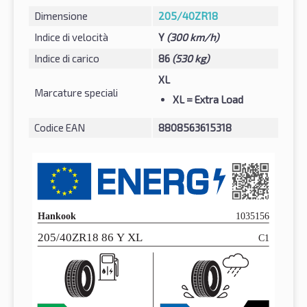
Dimensione
205/40ZR18
Indice di velocità
Y
(300 km/h)
Indice di carico
86
(530 kg)
XL
Marcature speciali
XL
= Extra Load
Codice EAN
8808563615318