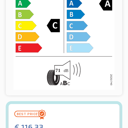
€
116.33