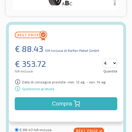
€
88.43
IVA inclusa
di Raifen Paket GmbH
€
353.72
IVA inclusa
Quantità
Data di consegna prevista- mer. 12 ag. - ven. 14 ag.
Spedizione gratuita
Compra
€
88.43
IVA inclusa