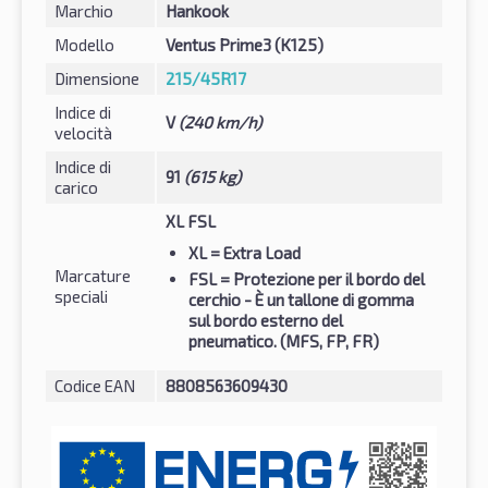
Marchio
Hankook
Modello
Ventus Prime3 (K125)
Dimensione
215/45R17
Indice di
V
(240 km/h)
velocità
Indice di
91
(615 kg)
carico
XL FSL
XL
= Extra Load
Marcature
FSL
= Protezione per il bordo del
speciali
cerchio - È un tallone di gomma
sul bordo esterno del
pneumatico. (MFS, FP, FR)
Codice EAN
8808563609430