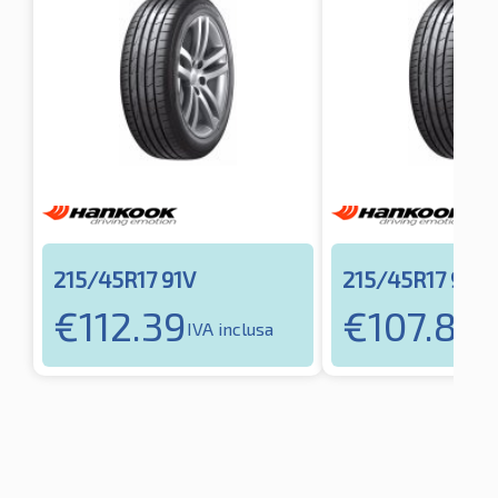
215/45R17 91V
215/45R17 91V
€
112.39
€
107.85
IVA inclusa
IV