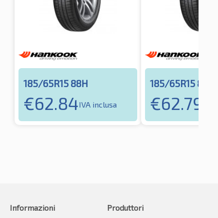
185/65R15 88H
185/65R15 88T
€
62.84
€
62.79
IVA inclusa
IVA 
Informazioni
Produttori