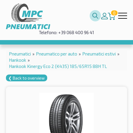
0
Telefono: +39 068 400 96 41
Pneumatici
»
Pneumatico per auto
»
Pneumatici estivi
»
Hankook
»
Hankook Kinergy Eco 2 (K435) 185/65R15 88H TL
❮ Back to overview