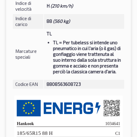
Indice di
H
(210 km/h)
velocità
Indice di
88
(560 kg)
carico
TL
TL
= Per tubeless si intende uno
pneumatico in cui l'aria (o il gas) di
Marcature
gonfiaggio viene trattenuta al
speciali
suo interno dalla sola struttura in
gomma e acciaio e non presenta
perciò la classica camera d'aria.
Codice EAN
8808563608723