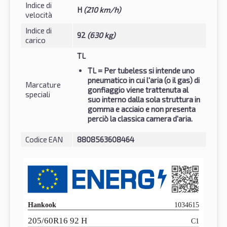
Indice di
H
(210 km/h)
velocità
Indice di
92
(630 kg)
carico
TL
TL
= Per tubeless si intende uno
pneumatico in cui l'aria (o il gas) di
Marcature
gonfiaggio viene trattenuta al
speciali
suo interno dalla sola struttura in
gomma e acciaio e non presenta
perciò la classica camera d'aria.
Codice EAN
8808563608464