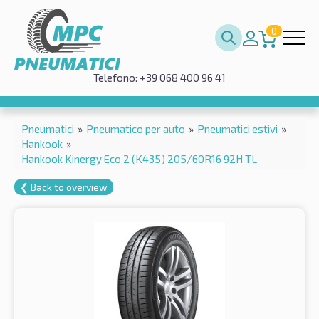
0
Telefono: +39 068 400 96 41
Pneumatici
»
Pneumatico per auto
»
Pneumatici estivi
»
Hankook
»
Hankook Kinergy Eco 2 (K435) 205/60R16 92H TL
❮ Back to overview