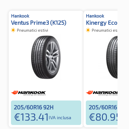
Hankook
Hankook
Ventus Prime3 (K125)
Kinergy Eco 2 (
Pneumatici estivi
Pneumatici estivi
205/60R16 92H
205/60R16 92H
€
133.41
€
80.95
IVA inclusa
IVA