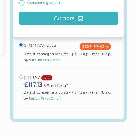
Spedizione gratuita
Compra
€
115.17
IVA inclusa
Data di consegna prevista- gio. 13 ag. - mar. 18 ag.
by
Auto-Raifen GmbH
€
119.52
-2%
€
117.13
IVA inclusa*
Data di consegna prevista- gio. 13 ag. - mar. 18 ag.
by
Raifen Paket GmbH
Minerva
Power 2 XL
F 205 XL
ici estivi
Pneumatici estivi