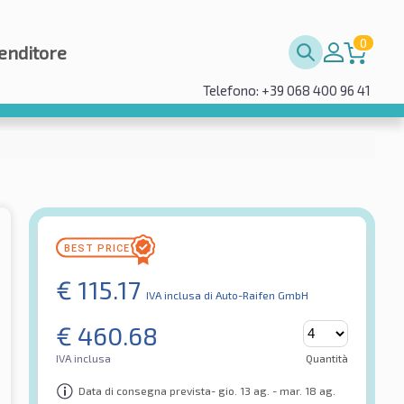
0
enditore
Telefono: +39 068 400 96 41
€
115.17
IVA inclusa
di Auto-Raifen GmbH
€
460.68
IVA inclusa
Quantità
Data di consegna prevista- gio. 13 ag. - mar. 18 ag.