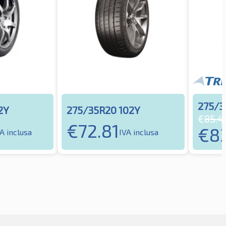
275/3
2Y
275/35R20 102Y
€
85.4
€
72.81
€
8
A inclusa
IVA inclusa