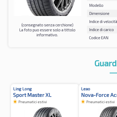
Modello
Dimensione
Indice di velocit
(consegnato senza cerchione)
Indice di carico
La foto puo essere solo a tittolo
informativo.
Codice EAN
Guard
Ling Long
Leao
Sport Master XL
Nova-Force Ac
Pneumatici estivi
Pneumatici estivi