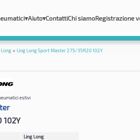
eumatici
▾
Aiuto
▾
Contatti
Chi siamo
Registrazione v
 Long
»
Ling Long Sport Master 275/35R20 102Y
eumatici estivi
ter
 102Y
Ling Long