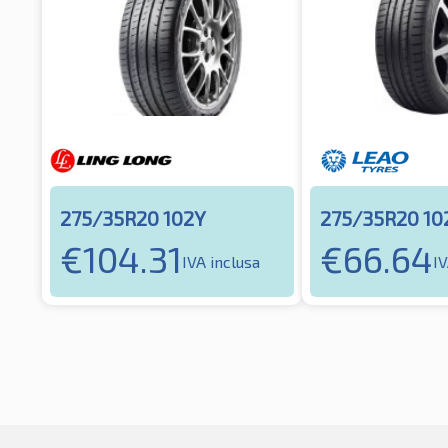
275/35R20 102Y
275/35R20 10
€
104.31
€
66.64
IVA inclusa
IV