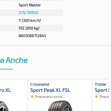
Sport Master
275/35R20
à
Y
(300 km/h)
102
(850 kg)
8605068712845
a Anche
Crosswind
Tristar
ro XL
Sport Peak XL FSL
Sport 
Pneumatici estivi
Pneumat