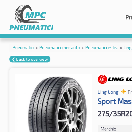
Pn
Pneumatici
»
Pneumatico per auto
»
Pneumatici estivi
»
Ling
❮ Back to overview
Ling Long
Pn
Sport Mas
275/35R20
Marchio