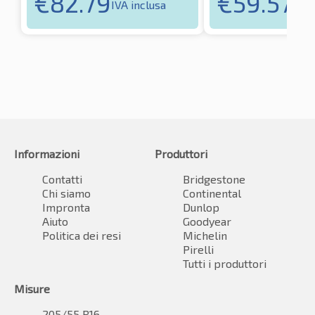
€
82.79
€
59.57
IVA inclusa
IVA 
Informazioni
Produttori
Contatti
Bridgestone
Chi siamo
Continental
Impronta
Dunlop
Aiuto
Goodyear
Politica dei resi
Michelin
Pirelli
Tutti i produttori
Misure
205/55 R16