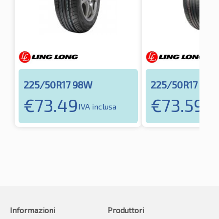
225/50R17 98W
225/50R17 94V
€
73.49
€
73.59
IVA inclusa
IVA 
Informazioni
Produttori