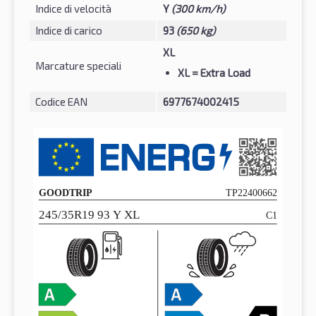
Indice di velocità
Y
(300 km/h)
Indice di carico
93
(650 kg)
XL
Marcature speciali
XL
= Extra Load
Codice EAN
6977674002415