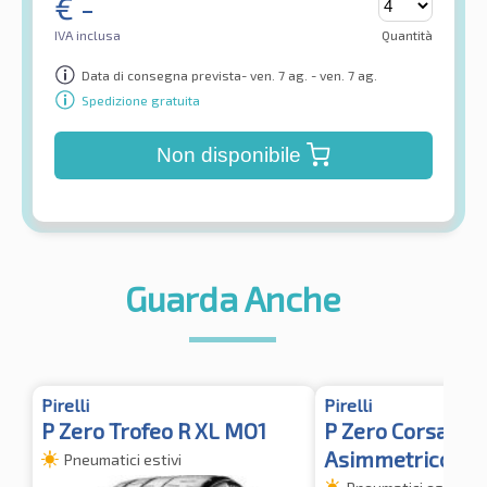
€
-
IVA inclusa
Quantità
Data di consegna prevista- ven. 7 ag. - ven. 7 ag.
Spedizione gratuita
Non disponibile
Guarda Anche
Pirelli
Pirelli
P Zero Trofeo R XL MO1
P Zero Corsa Sy
Asimmetrico 2 A
Pneumatici estivi