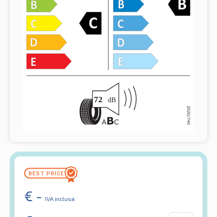
€
-
IVA inclusa