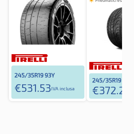
Pneumatici estivi
245/35R19 93Y
245/35R19 93Y
€
531.53
€
372.28
IVA inclusa
I