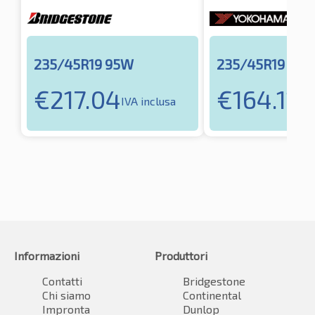
235/45R19 95W
235/45R19 95
€
217.04
€
164.11
IVA inclusa
IVA
Informazioni
Produttori
Contatti
Bridgestone
Chi siamo
Continental
Impronta
Dunlop