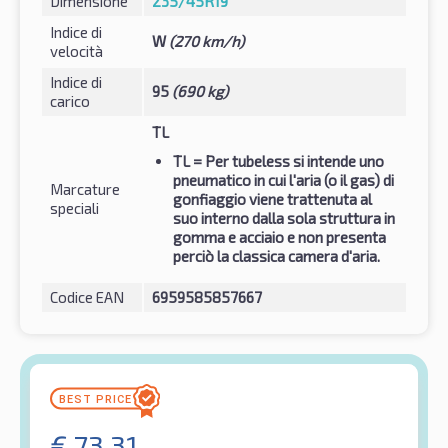
Dimensione
235/45R19
Indice di
W
(270 km/h)
velocità
Indice di
95
(690 kg)
carico
TL
TL
= Per tubeless si intende uno
pneumatico in cui l'aria (o il gas) di
Marcature
gonfiaggio viene trattenuta al
speciali
suo interno dalla sola struttura in
gomma e acciaio e non presenta
perciò la classica camera d'aria.
Codice EAN
6959585857667
€
73.31