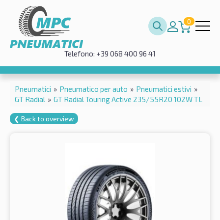
0
Telefono: +39 068 400 96 41
Pneumatici
»
Pneumatico per auto
»
Pneumatici estivi
»
GT Radial
»
GT Radial Touring Active 235/55R20 102W TL
❮ Back to overview