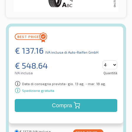
€
137.16
IVA inclusa
di Auto-Raifen GmbH
€
548.64
IVA inclusa
Quantità
Data di consegna prevista- gio. 13 ag. - mar. 18 ag.
Spedizione gratuita
Compra
€
137.16
IVA inclusa