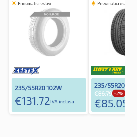
Pneumatici estivi
Pneumatici estivi
235/55R20 10
235/55R20 102W
€
86.79
-2%
€
131.72
€
85.05
IVA inclusa
IVA 