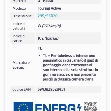
Marchio
GT Radial
Modello
Touring Active
Dimensione
235/55R20
Indice di
W
(270 km/h)
velocità
Indice di
102
(850 kg)
carico
TL
TL
= Per tubeless si intende uno
pneumatico in cui l'aria (o il gas) di
Marcature
gonfiaggio viene trattenuta al
speciali
suo interno dalla sola struttura in
gomma e acciaio e non presenta
perciò la classica camera d'aria.
Codice EAN
6943829528451