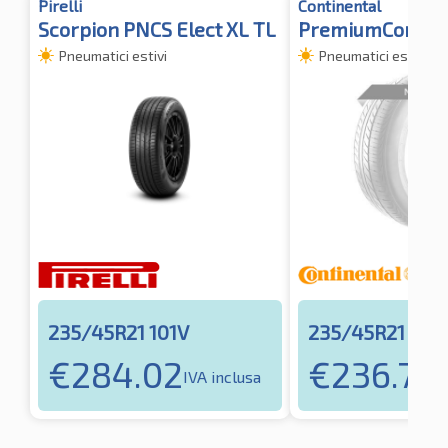
Pirelli
Continental
Scorpion PNCS Elect XL TL
PremiumContact
Pneumatici estivi
Pneumatici estivi
235/45R21 101V
235/45R21 101
€
284.02
€
236.79
IVA inclusa
I