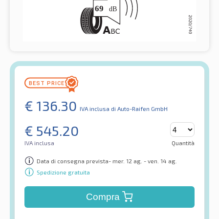
€
136.30
IVA inclusa
di Auto-Raifen GmbH
€
545.20
IVA inclusa
Quantità
Data di consegna prevista- mer. 12 ag. - ven. 14 ag.
Spedizione gratuita
Compra