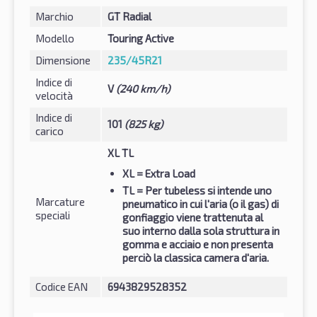
Marchio
GT Radial
Modello
Touring Active
Dimensione
235/45R21
Indice di
V
(240 km/h)
velocità
Indice di
101
(825 kg)
carico
XL TL
XL
= Extra Load
TL
= Per tubeless si intende uno
Marcature
pneumatico in cui l'aria (o il gas) di
speciali
gonfiaggio viene trattenuta al
suo interno dalla sola struttura in
gomma e acciaio e non presenta
perciò la classica camera d'aria.
Codice EAN
6943829528352