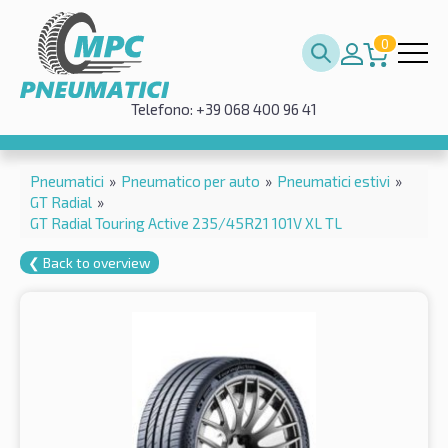
0
Telefono: +39 068 400 96 41
Pneumatici
»
Pneumatico per auto
»
Pneumatici estivi
»
GT Radial
»
GT Radial Touring Active 235/45R21 101V XL TL
❮ Back to overview