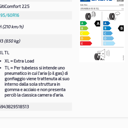
GitiComfort 225
195/60R16
H
(210 km/h)
93
(650 kg)
XL TL
XL
= Extra Load
TL
= Per tubeless si intende uno
pneumatico in cui l'aria (o il gas) di
gonfiaggio viene trattenuta al suo
interno dalla sola struttura in
gomma e acciaio e non presenta
perciò la classica camera d'aria.
6943829518513