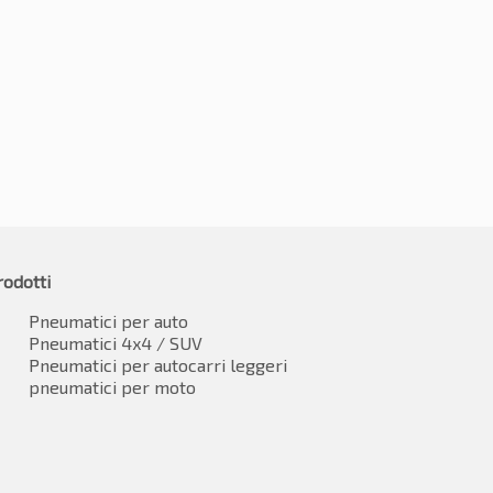
0R16 93H
195/60R16 93H
36.80
€
129.15
IVA inclusa
IVA inclusa
rodotti
Pneumatici per auto
Pneumatici 4x4 / SUV
Pneumatici per autocarri leggeri
pneumatici per moto