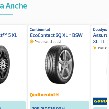
a Anche
Continental
Goodyea
ct™ 5 XL
EcoContact 6Q XL * BSW
Assura
XL TL
Pneumatici estivi
Pneumat
H
195/60R16 93H