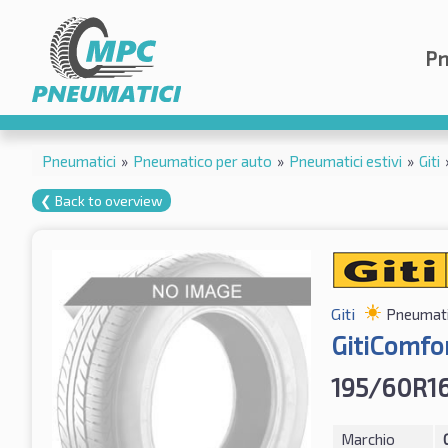
Pn
Pneumatici
»
Pneumatico per auto
»
Pneumatici estivi
»
Giti
❮ Back to overview
Giti
Pneumatic
GitiComfor
195/60R1
Marchio
G