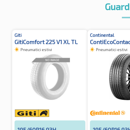
Guard
Giti
Continental
GitiComfort 225 V1 XL TL
ContiEcoConta
Pneumatici estivi
Pneumatici estivi
195/60R16 93H
195/60R16 93