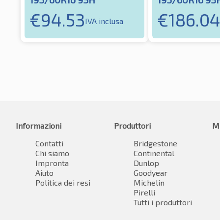
€
94.53
€
186.0
IVA inclusa
Informazioni
Produttori
M
Contatti
Bridgestone
Chi siamo
Continental
Impronta
Dunlop
Aiuto
Goodyear
Politica dei resi
Michelin
Pirelli
Tutti i produttori