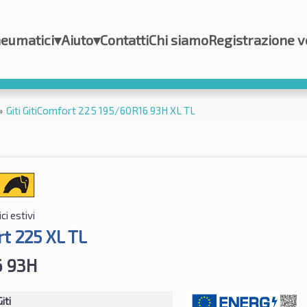
eumatici
▾
Aiuto
▾
Contatti
Chi siamo
Registrazione v
»
Giti GitiComfort 225 195/60R16 93H XL TL
i estivi
t 225 XL TL
6 93H
iti