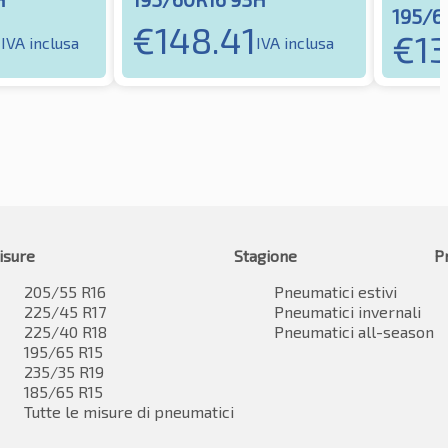
195/6
4
€
148.41
€
1
IVA inclusa
IVA inclusa
isure
Stagione
P
205/55 R16
Pneumatici estivi
225/45 R17
Pneumatici invernali
225/40 R18
Pneumatici all-season
195/65 R15
235/35 R19
185/65 R15
Tutte le misure di pneumatici