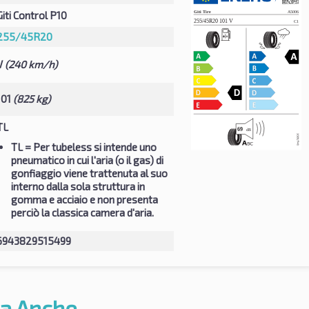
Giti Control P10
255/45R20
V
(240 km/h)
101
(825 kg)
TL
TL
= Per tubeless si intende uno
pneumatico in cui l'aria (o il gas) di
gonfiaggio viene trattenuta al suo
interno dalla sola struttura in
gomma e acciaio e non presenta
perciò la classica camera d'aria.
6943829515499
a Anche