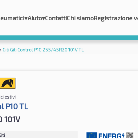
eumatici
▾
Aiuto
▾
Contatti
Chi siamo
Registrazione v
»
Giti Giti Control P10 255/45R20 101V TL
i estivi
ol P10 TL
 101V
iti