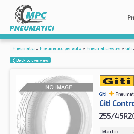
Pn
Pneumatici
»
Pneumatico per auto
»
Pneumatici estivi
»
Giti
❮ Back to overview
Giti
Pneumatic
Giti Contr
255/45R20
Marchio
G