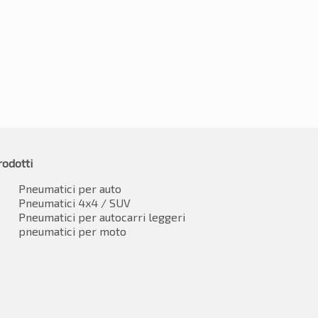
68.58
€
196.07
IVA inclusa
IVA inclusa
rodotti
Pneumatici per auto
Pneumatici 4x4 / SUV
Pneumatici per autocarri leggeri
pneumatici per moto