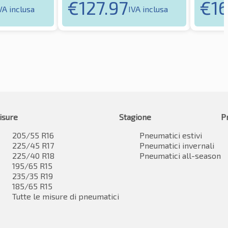
€
127.97
€
1
VA inclusa
IVA inclusa
isure
Stagione
P
205/55 R16
Pneumatici estivi
225/45 R17
Pneumatici invernali
225/40 R18
Pneumatici all-season
195/65 R15
235/35 R19
185/65 R15
Tutte le misure di pneumatici