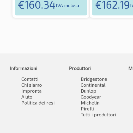
€
160.34
€
162.19
IVA inclusa
I
Informazioni
Produttori
M
Contatti
Bridgestone
Chi siamo
Continental
Impronta
Dunlop
Aiuto
Goodyear
Politica dei resi
Michelin
Pirelli
Tutti i produttori