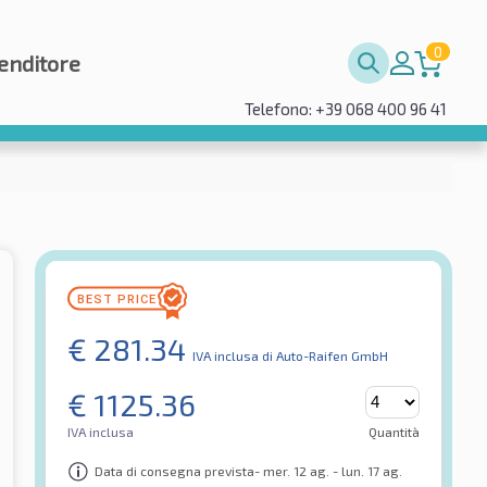
0
enditore
Telefono: +39 068 400 96 41
€
281.34
IVA inclusa
di Auto-Raifen GmbH
€
1125.36
IVA inclusa
Quantità
Data di consegna prevista- mer. 12 ag. - lun. 17 ag.