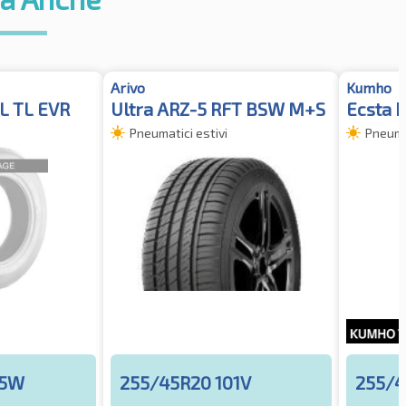
Arivo
Kumho
XL TL EVR
Ultra ARZ-5 RFT BSW M+S
Ecsta 
Pneumatici estivi
Pneumat
05W
255/45R20 101V
255/4