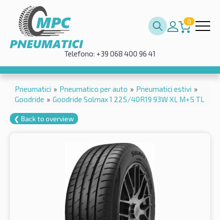
0
Telefono: +39 068 400 96 41
Pneumatici
»
Pneumatico per auto
»
Pneumatici estivi
»
Goodride
»
Goodride Solmax 1 225/40R19 93W XL M+S TL
❮ Back to overview