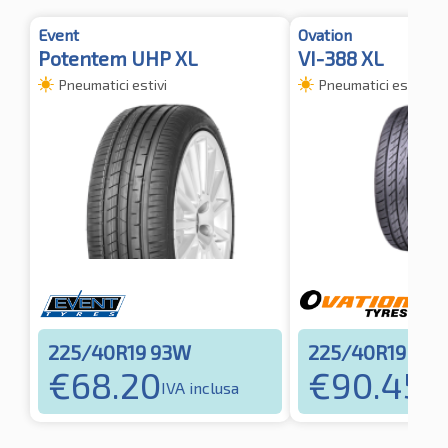
Event
Ovation
Potentem UHP XL
VI-388 XL
Pneumatici estivi
Pneumatici estivi
225/40R19 93W
225/40R19 93
€
68.20
€
90.45
IVA inclusa
IVA