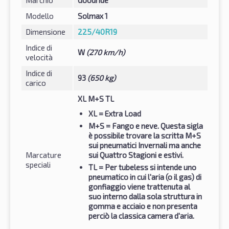
Marchio
Goodride
Modello
Solmax 1
Dimensione
225/40R19
Indice di
W
(270 km/h)
velocità
Indice di
93
(650 kg)
carico
XL M+S TL
XL
= Extra Load
M+S
= Fango e neve. Questa sigla
è possibile trovare la scritta M+S
sui pneumatici Invernali ma anche
Marcature
sui Quattro Stagioni e estivi.
speciali
TL
= Per tubeless si intende uno
pneumatico in cui l'aria (o il gas) di
gonfiaggio viene trattenuta al
suo interno dalla sola struttura in
gomma e acciaio e non presenta
perciò la classica camera d'aria.