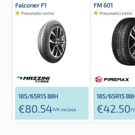
Falconer F1
FM 601
Pneumatici estivi
Pneumatici estivi
185/65R15 88H
185/65R15 88
€
80.54
€
42.50
IVA inclusa
IV