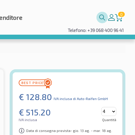
0
enditore
Telefono: +39 068 400 96 41
€
128.80
IVA inclusa
di Auto-Raifen GmbH
€
515.20
IVA inclusa
Quantità
Data di consegna prevista- gio. 13 ag. - mar. 18 ag.