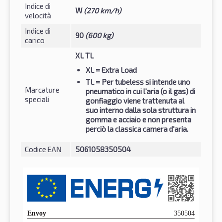
Indice di
W
(270 km/h)
velocità
Indice di
90
(600 kg)
carico
XL TL
XL
= Extra Load
TL
= Per tubeless si intende uno
Marcature
pneumatico in cui l'aria (o il gas) di
speciali
gonfiaggio viene trattenuta al
suo interno dalla sola struttura in
gomma e acciaio e non presenta
perciò la classica camera d'aria.
Codice EAN
5061058350504