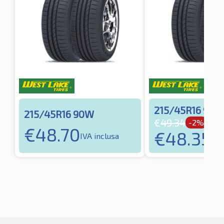
215/45R16 90W
215/45R16 90W
€
49.34
-2%
€
48.70
€
48.35
IVA inclusa
IVA