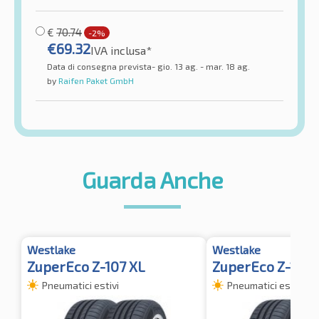
€
70.74
-2%
€
69.32
IVA inclusa*
Data di consegna prevista- gio. 13 ag. - mar. 18 ag.
by
Raifen Paket GmbH
Guarda Anche
Westlake
Westlake
ZuperEco Z-107 XL
ZuperEco Z-107 
Pneumatici estivi
Pneumatici estivi