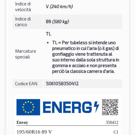
Indice di
V
(240 km/h)
velocità
Indice di
89
(580 kg)
carico
TL
TL
= Per tubeless si intende uno
pneumatico in cui l'aria (o il gas) di
Marcature
gonfiaggio viene trattenuta al
speciali
suo interno dalla sola struttura in
gomma e acciaio e non presenta
perciò la classica camera d'aria.
Codice EAN
5061058350412