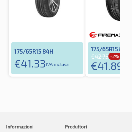
175/65R15 84H
175/65R15 84H
€
42.75
-2%
€
41.33
€
41.89
IVA inclusa
IVA 
Informazioni
Produttori