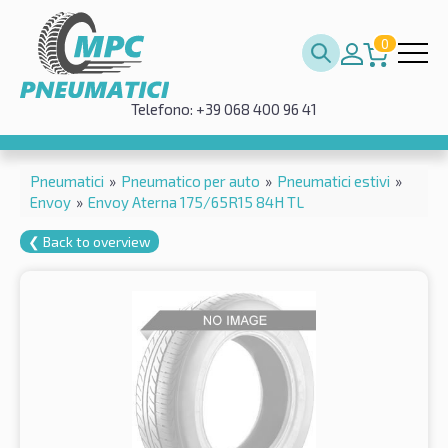
0
Telefono: +39 068 400 96 41
Pneumatici
»
Pneumatico per auto
»
Pneumatici estivi
»
Envoy
»
Envoy Aterna 175/65R15 84H TL
❮ Back to overview