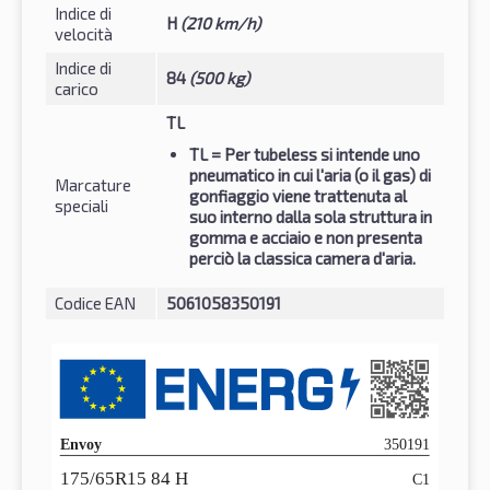
Indice di
H
(210 km/h)
velocità
Indice di
84
(500 kg)
carico
TL
TL
= Per tubeless si intende uno
pneumatico in cui l'aria (o il gas) di
Marcature
gonfiaggio viene trattenuta al
speciali
suo interno dalla sola struttura in
gomma e acciaio e non presenta
perciò la classica camera d'aria.
Codice EAN
5061058350191