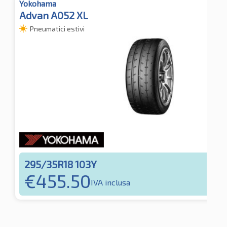
Yokohama
Advan A052 XL
Pneumatici estivi
295/35R18 103Y
€
455.50
IVA inclusa