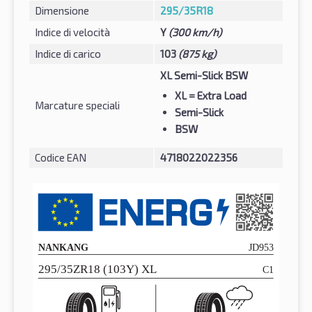
Dimensione
295/35R18
Indice di velocità
Y
(300 km/h)
Indice di carico
103
(875 kg)
XL Semi-Slick BSW
XL
= Extra Load
Marcature speciali
Semi-Slick
BSW
Codice EAN
4718022022356