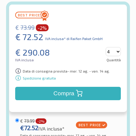
€
73.99
-2%
€
72.52
IVA inclusa*
di Raifen Paket GmbH
€
290.08
IVA inclusa
Quantità
Data di consegna prevista- mer. 12 ag. - ven. 14 ag.
Spedizione gratuita
Compra
€
73.99
-2%
€
72.52
IVA inclusa*
Data di consegna prevista- mer. 12 ag. - ven. 14 ag.