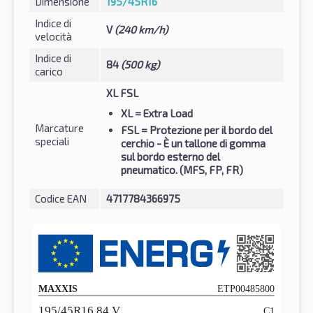
Dimensione
195/45R16
Indice di
V
(240 km/h)
velocità
Indice di
84
(500 kg)
carico
XL FSL
XL
= Extra Load
Marcature
FSL
= Protezione per il bordo del
speciali
cerchio - È un tallone di gomma
sul bordo esterno del
pneumatico. (MFS, FP, FR)
Codice EAN
4717784366975