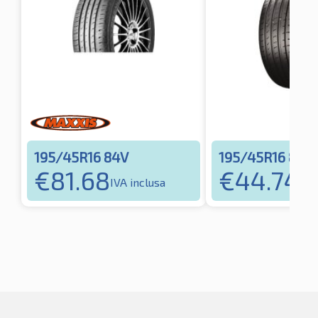
195/45R16 84V
195/45R16 84V
€
81.68
€
44.74
IVA inclusa
IVA