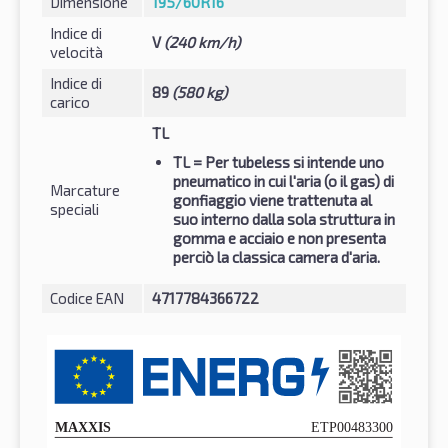
Dimensione
195/60R16
Indice di
V
(240 km/h)
velocità
Indice di
89
(580 kg)
carico
TL
TL
= Per tubeless si intende uno
pneumatico in cui l'aria (o il gas) di
Marcature
gonfiaggio viene trattenuta al
speciali
suo interno dalla sola struttura in
gomma e acciaio e non presenta
perciò la classica camera d'aria.
Codice EAN
4717784366722