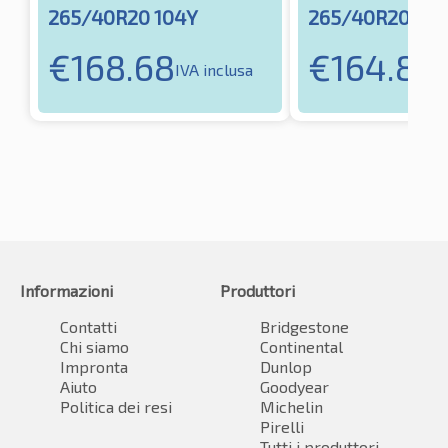
265/40R20 104Y
265/40R20 10
€
168.68
€
164.82
IVA inclusa
I
Informazioni
Produttori
Contatti
Bridgestone
Chi siamo
Continental
Impronta
Dunlop
Aiuto
Goodyear
Politica dei resi
Michelin
Pirelli
Tutti i produttori