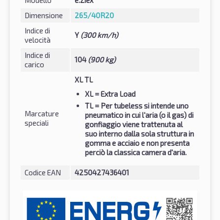
Dimensione
265/40R20
Indice di
Y
(300 km/h)
velocità
Indice di
104
(900 kg)
carico
XL TL
XL
= Extra Load
TL
= Per tubeless si intende uno
Marcature
pneumatico in cui l'aria (o il gas) di
speciali
gonfiaggio viene trattenuta al
suo interno dalla sola struttura in
gomma e acciaio e non presenta
perciò la classica camera d'aria.
Codice EAN
4250427436401