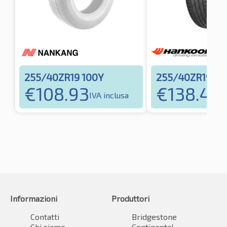
255/40ZR19 100Y
255/40ZR19 10
€
108.93
€
138.45
IVA inclusa
I
Informazioni
Produttori
Contatti
Bridgestone
Chi siamo
Continental