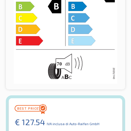
€
127.54
IVA inclusa
di Auto-Raifen GmbH