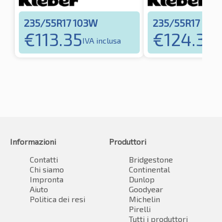
235/55R17 103W
235/55R17 99V
€
113.35
€
124.35
IVA inclusa
I
Informazioni
Produttori
Contatti
Bridgestone
Chi siamo
Continental
Impronta
Dunlop
Aiuto
Goodyear
Politica dei resi
Michelin
Pirelli
Tutti i produttori