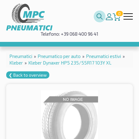
0
Telefono: +39 068 400 96 41
Pneumatici
»
Pneumatico per auto
»
Pneumatici estivi
»
Kleber
»
Kleber Dynaxer HP5 235/55R17 103Y XL
❮ Back to overview