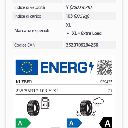
Indice di velocità
Y
(300 km/h)
Indice di carico
103
(875 kg)
XL
Marcature speciali
XL
= Extra Load
Codice EAN
3528709294256