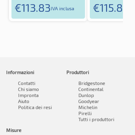
€
113.83
€
115.80
IVA inclusa
IV
Informazioni
Produttori
Contatti
Bridgestone
Chi siamo
Continental
Impronta
Dunlop
Aiuto
Goodyear
Politica dei resi
Michelin
Pirelli
Tutti i produttori
Misure