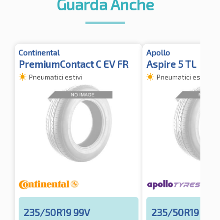
Guarda Anche
Continental
Apollo
PremiumContact C EV FR
Aspire 5 TL
Pneumatici estivi
Pneumatici estivi
235/50R19 99V
235/50R19 99V