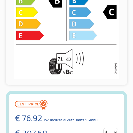
€
76.92
IVA inclusa
di Auto-Raifen GmbH
€
307.68