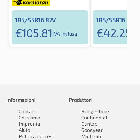
185/55R16 87V
185/55R16 87V
€
105.81
€
42.25
IVA inclusa
IVA
Informazioni
Produttori
Contatti
Bridgestone
Chi siamo
Continental
Impronta
Dunlop
Aiuto
Goodyear
Politica dei resi
Michelin