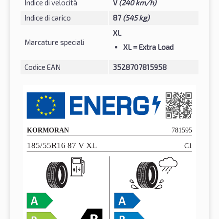
Indice di velocità
V
(240 km/h)
Indice di carico
87
(545 kg)
XL
Marcature speciali
XL
= Extra Load
Codice EAN
3528707815958