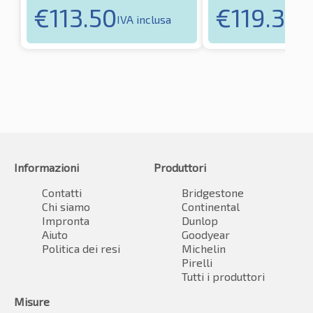
€
113.50
€
119.36
IVA inclusa
IV
Informazioni
Produttori
Contatti
Bridgestone
Chi siamo
Continental
Impronta
Dunlop
Aiuto
Goodyear
Politica dei resi
Michelin
Pirelli
Tutti i produttori
Misure