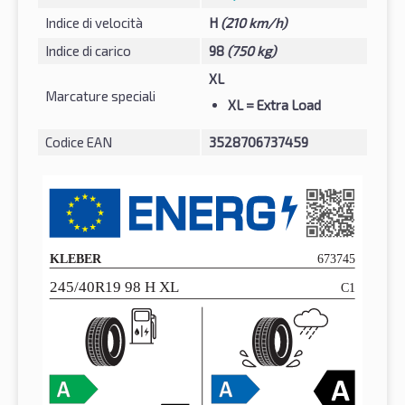
Indice di velocità
H
(210 km/h)
Indice di carico
98
(750 kg)
XL
Marcature speciali
XL
= Extra Load
Codice EAN
3528706737459