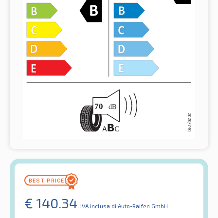
€
140.34
IVA inclusa
di Auto-Raifen GmbH