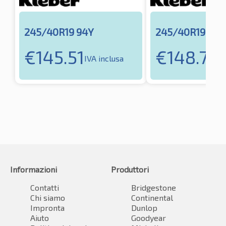
245/40R19 94Y
245/40R19 98Y
€
145.51
€
148.73
IVA inclusa
IV
Informazioni
Produttori
Contatti
Bridgestone
Chi siamo
Continental
Impronta
Dunlop
Aiuto
Goodyear