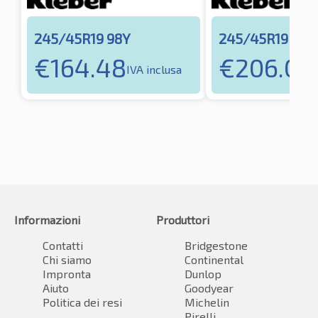
245/45R19 98Y
245/45R19 102
€
164.48
€
206.07
IVA inclusa
I
Informazioni
Produttori
Contatti
Bridgestone
Chi siamo
Continental
Impronta
Dunlop
Aiuto
Goodyear
Politica dei resi
Michelin
Pirelli