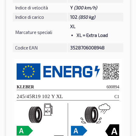
Indice di velocità
Y
(300 km/h)
Indice di carico
102
(850 kg)
XL
Marcature speciali
XL
= Extra Load
Codice EAN
3528706008948