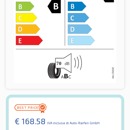
€
168.58
IVA inclusa
di Auto-Raifen GmbH