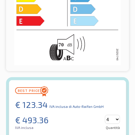
€
123.34
IVA inclusa
di Auto-Raifen GmbH
€
493.36
IVA inclusa
Quantità