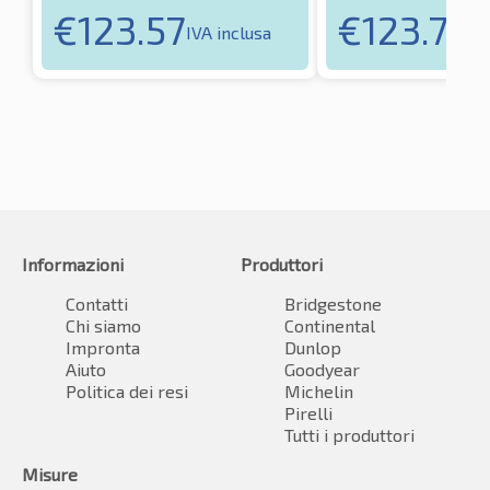
€
123.57
€
123.73
IVA inclusa
IV
Informazioni
Produttori
Contatti
Bridgestone
Chi siamo
Continental
Impronta
Dunlop
Aiuto
Goodyear
Politica dei resi
Michelin
Pirelli
Tutti i produttori
Misure