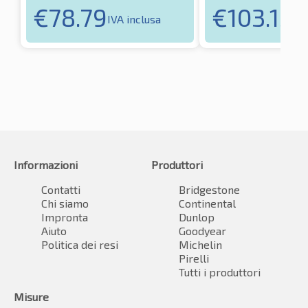
€
78.79
€
103.15
IVA inclusa
IVA
Informazioni
Produttori
Contatti
Bridgestone
Chi siamo
Continental
Impronta
Dunlop
Aiuto
Goodyear
Politica dei resi
Michelin
Pirelli
Tutti i produttori
Misure