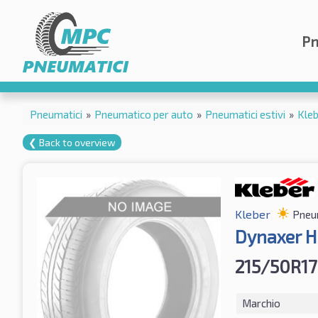
Pn
Pneumatici
»
Pneumatico per auto
»
Pneumatici estivi
»
Kle
❮ Back to overview
Kleber
Pneum
Dynaxer H
215/50R1
Marchio