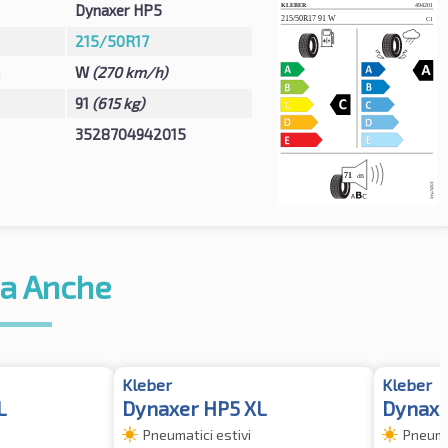
Dynaxer HP5
215/50R17
à
W
(270 km/h)
91
(615 kg)
3528704942015
a Anche
Kleber
Kleber
L
Dynaxer HP5 XL
Dynaxe
Pneumatici estivi
Pneumat