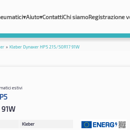
eumatici
▾
Aiuto
▾
Contatti
Chi siamo
Registrazione v
ber
»
Kleber Dynaxer HP5 215/50R17 91W
atici estivi
P5
7 91W
Kleber