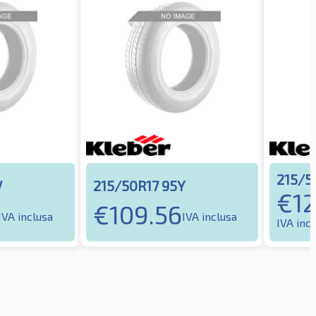
215/5
V
215/50R17 95Y
€
1
€
109.56
IVA inclusa
IVA inclusa
IVA inc