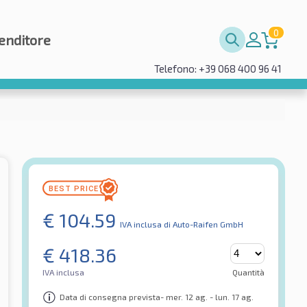
0
enditore
Telefono: +39 068 400 96 41
€
104.59
IVA inclusa
di Auto-Raifen GmbH
€
418.36
IVA inclusa
Quantità
Data di consegna prevista- mer. 12 ag. - lun. 17 ag.