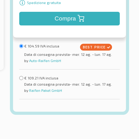
Spedizione gratuita
Compra
€
104.59
IVA inclusa
Data di consegna prevista- mer. 12 ag. - lun. 17 ag.
by
Auto-Raifen GmbH
€
109.21
IVA inclusa
Data di consegna prevista- mer. 12 ag. - lun. 17 ag.
by
Raifen Paket GmbH
Tristar
r HP4 XL
Sport Power 2
ici estivi
Pneumatici estivi