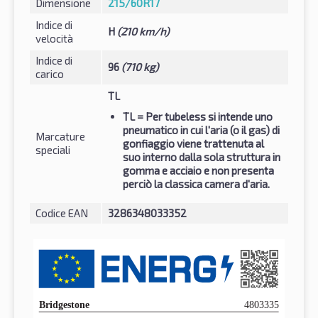
Dimensione
215/60R17
Indice di
H
(210 km/h)
velocità
Indice di
96
(710 kg)
carico
TL
TL
= Per tubeless si intende uno
pneumatico in cui l'aria (o il gas) di
Marcature
gonfiaggio viene trattenuta al
speciali
suo interno dalla sola struttura in
gomma e acciaio e non presenta
perciò la classica camera d'aria.
Codice EAN
3286348033352