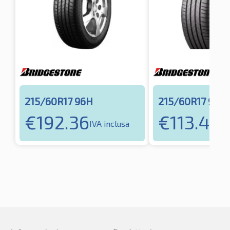
215/60R17 96H
215/60R17 96H
€
192.36
€
113.40
IVA inclusa
IV