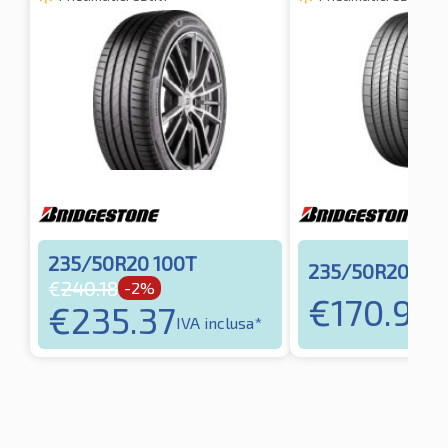
235/50R20 100T
235/50R20 104
€
240.18
-2%
€
170.90
€
235.37
I
IVA inclusa*