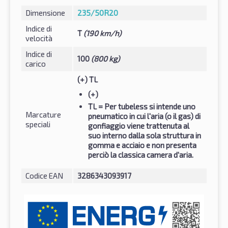
Dimensione
235/50R20
Indice di
T
(190 km/h)
velocità
Indice di
100
(800 kg)
carico
(+) TL
(+)
TL
= Per tubeless si intende uno
Marcature
pneumatico in cui l'aria (o il gas) di
speciali
gonfiaggio viene trattenuta al
suo interno dalla sola struttura in
gomma e acciaio e non presenta
perciò la classica camera d'aria.
Codice EAN
3286343093917