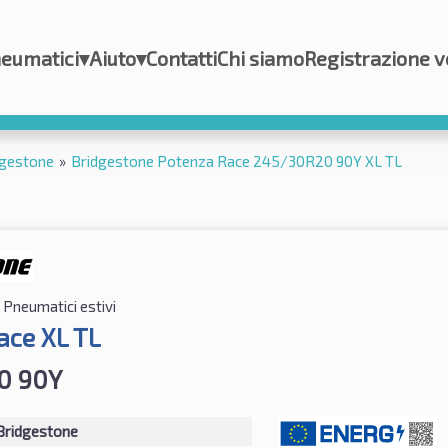
eumatici
▾
Aiuto
▾
Contatti
Chi siamo
Registrazione v
dgestone
»
Bridgestone Potenza Race 245/30R20 90Y XL TL
Pneumatici estivi
ace XL TL
0 90Y
Bridgestone