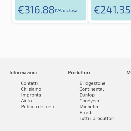
€
316.88
€
241.35
IVA inclusa
Informazioni
Produttori
M
Contatti
Bridgestone
Chi siamo
Continental
Impronta
Dunlop
Aiuto
Goodyear
Politica dei resi
Michelin
Pirelli
Tutti i produttori