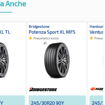
a Anche
Bridgestone
Hankook
XL TL
Potenza Sport XL MFS
Ventus 
Pneumatici estivi
Pneumat
0Y
245/30R20 90Y
245/3