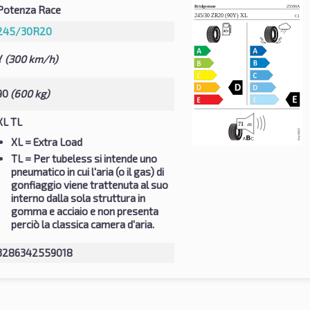
Potenza Race
245/30R20
Y
(300 km/h)
90
(600 kg)
XL TL
XL
= Extra Load
TL
= Per tubeless si intende uno
pneumatico in cui l'aria (o il gas) di
gonfiaggio viene trattenuta al suo
interno dalla sola struttura in
gomma e acciaio e non presenta
perciò la classica camera d'aria.
3286342559018