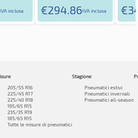
€
294.86
€
3
IVA inclusa
IVA inclusa
isure
Stagione
P
205/55 R16
Pneumatici estivi
225/45 R17
Pneumatici invernali
225/40 R18
Pneumatici all-season
195/65 R15
235/35 R19
185/65 R15
Tutte le misure di pneumatici