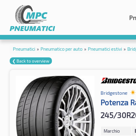
Pn
Pneumatici
»
Pneumatico per auto
»
Pneumatici estivi
»
Bri
❮ Back to overview
Bridgestone
Potenza R
245/30R2
Marchio