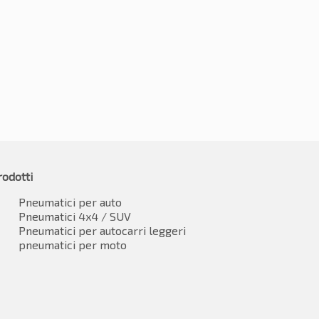
245/30R20 90Y
49.74
€
330.51
IVA inclusa
IVA inclusa
rodotti
Pneumatici per auto
Pneumatici 4x4 / SUV
Pneumatici per autocarri leggeri
pneumatici per moto