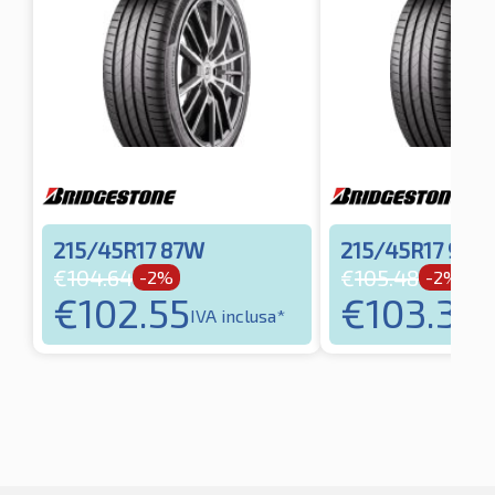
215/45R17 87W
215/45R17 91Y
€
104.64
€
105.48
-2%
-2%
€
102.55
€
103.37
IVA inclusa*
IV