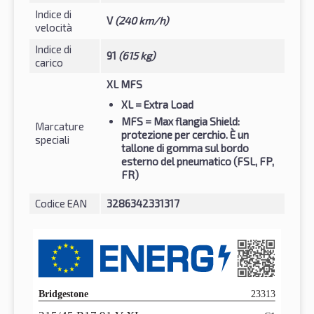
Indice di
V
(240 km/h)
velocità
Indice di
91
(615 kg)
carico
XL MFS
XL
= Extra Load
MFS
= Max flangia Shield:
Marcature
protezione per cerchio. È un
speciali
tallone di gomma sul bordo
esterno del pneumatico (FSL, FP,
FR)
Codice EAN
3286342331317