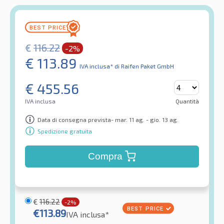
€
116.22
-2%
€
113.89
IVA inclusa*
di Raifen Paket GmbH
€
455.56
IVA inclusa
Quantità
Data di consegna prevista- mar. 11 ag. - gio. 13 ag.
Spedizione gratuita
Compra
€
116.22
-2%
€
113.89
IVA inclusa*