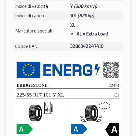
Indice di velocità
Y
(300 km/h)
Indice di carico
101
(825 kg)
XL
Marcature speciali
XL
= Extra Load
Codice EAN
3286342247410