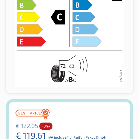
€
122.05
-2%
€
119.61
IVA inclusa*
di Raifen Paket GmbH