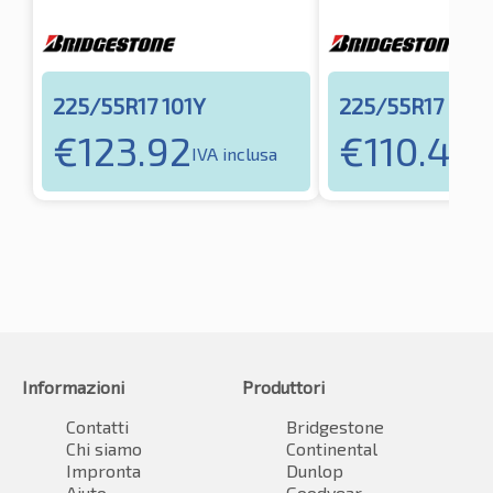
225/55R17 101Y
225/55R17 97V
€
123.92
€
110.46
IVA inclusa
IV
Informazioni
Produttori
Contatti
Bridgestone
Chi siamo
Continental
Impronta
Dunlop
Aiuto
Goodyear