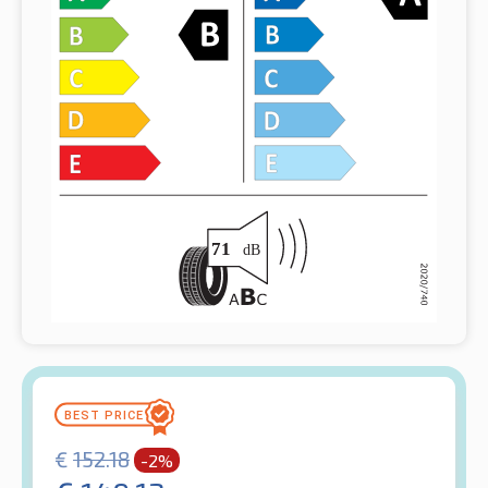
€
152.18
-2%