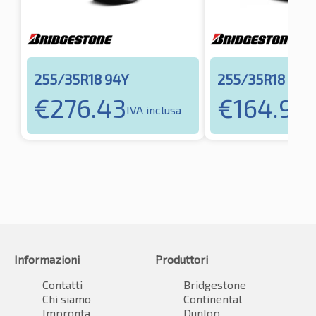
255/35R18 94Y
255/35R18 90Y
€
276.43
€
164.94
IVA inclusa
I
Informazioni
Produttori
Contatti
Bridgestone
Chi siamo
Continental
Impronta
Dunlop