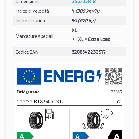
Dimensione
255/35R18
Indice di velocità
Y
(300 km/h)
Indice di carico
94
(670 kg)
XL
Marcature speciali
XL
= Extra Load
Codice EAN
3286342238517