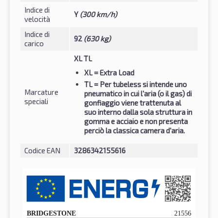
Indice di
Y
(300 km/h)
velocità
Indice di
92
(630 kg)
carico
XL TL
XL
= Extra Load
TL
= Per tubeless si intende uno
Marcature
pneumatico in cui l'aria (o il gas) di
speciali
gonfiaggio viene trattenuta al
suo interno dalla sola struttura in
gomma e acciaio e non presenta
perciò la classica camera d'aria.
Codice EAN
3286342155616