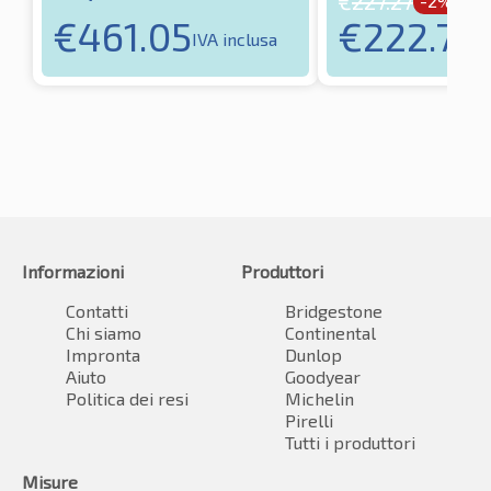
€
227.27
-2%
€
222.72
€
461.05
I
IVA inclusa
Informazioni
Produttori
Contatti
Bridgestone
Chi siamo
Continental
Impronta
Dunlop
Aiuto
Goodyear
Politica dei resi
Michelin
Pirelli
Tutti i produttori
Misure