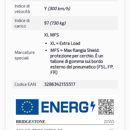
Indice di
Y
(300 km/h)
velocità
Indice di
97
(730 kg)
carico
XL MFS
XL
= Extra Load
MFS
= Max flangia Shield:
Marcature
protezione per cerchio. È un
speciali
tallone di gomma sul bordo
esterno del pneumatico (FSL, FP,
FR)
Codice EAN
3286342155517