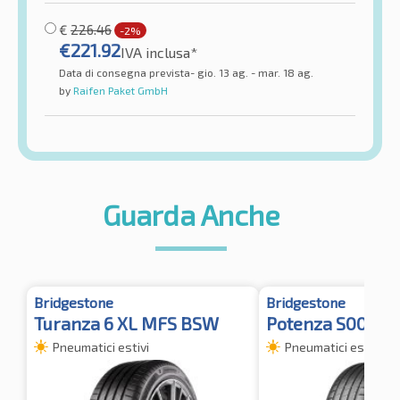
€
226.46
-2%
€
221.92
IVA inclusa*
Data di consegna prevista- gio. 13 ag. - mar. 18 ag.
by
Raifen Paket GmbH
Guarda Anche
Bridgestone
Bridgestone
Turanza 6 XL MFS BSW
Potenza S005 RF
Pneumatici estivi
Pneumatici estivi