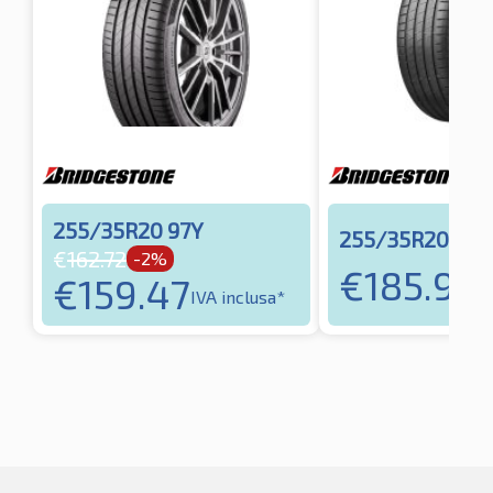
255/35R20 97Y
255/35R20 93Y
€
162.72
-2%
€
185.99
€
159.47
I
IVA inclusa*