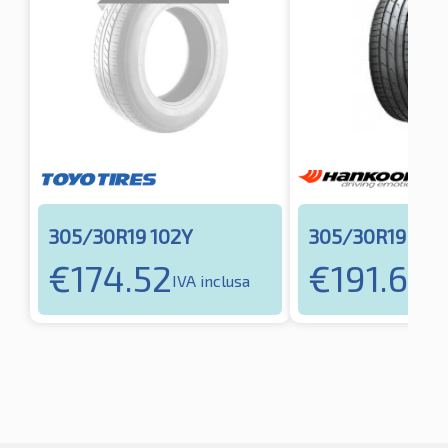
305/30R19 102Y
305/30R19 102
€
174.52
€
191.61
IVA inclusa
IVA