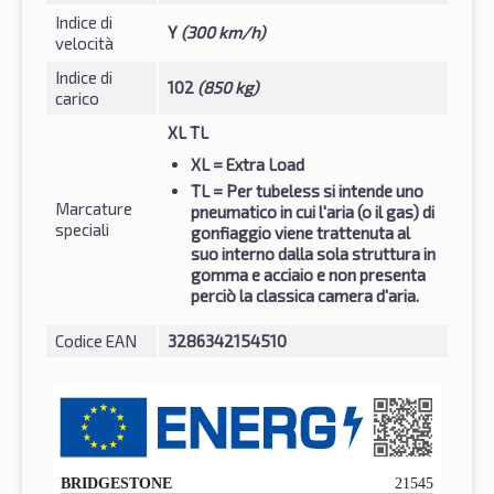
Indice di
Y
(300 km/h)
velocità
Indice di
102
(850 kg)
carico
XL TL
XL
= Extra Load
TL
= Per tubeless si intende uno
Marcature
pneumatico in cui l'aria (o il gas) di
speciali
gonfiaggio viene trattenuta al
suo interno dalla sola struttura in
gomma e acciaio e non presenta
perciò la classica camera d'aria.
Codice EAN
3286342154510