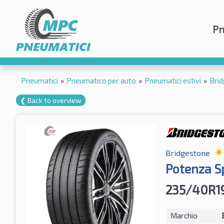
Pn
Pneumatici
»
Pneumatico per auto
»
Pneumatici estivi
»
Bri
❮ Back to overview
Bridgestone
Potenza S
235/40R1
Marchio