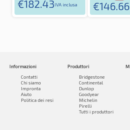
€
182.43
€
146.66
IVA inclusa
Informazioni
Produttori
M
Contatti
Bridgestone
Chi siamo
Continental
Impronta
Dunlop
Aiuto
Goodyear
Politica dei resi
Michelin
Pirelli
Tutti i produttori