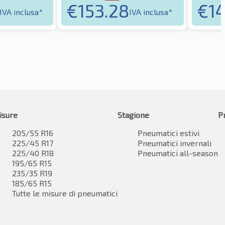
€
153.28
€
1
IVA inclusa*
IVA inclusa*
isure
Stagione
P
205/55 R16
Pneumatici estivi
225/45 R17
Pneumatici invernali
225/40 R18
Pneumatici all-season
195/65 R15
235/35 R19
185/65 R15
Tutte le misure di pneumatici