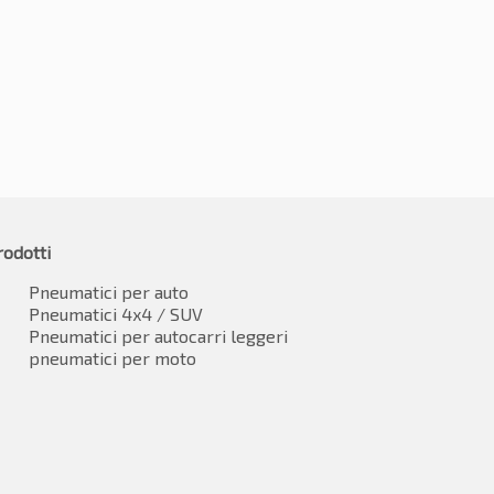
45.63
€
302.54
IVA inclusa*
IVA inclusa
rodotti
Pneumatici per auto
Pneumatici 4x4 / SUV
Pneumatici per autocarri leggeri
pneumatici per moto