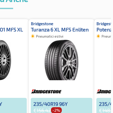
Bridgestone
Bridgest
RO1 MFS XL
Turanza 6 XL MFS Enliten
Potenz
Pneumatici estivi
Pneumat
Y
235/40R19 96Y
235/4
€
156.42
€
148.
-2%