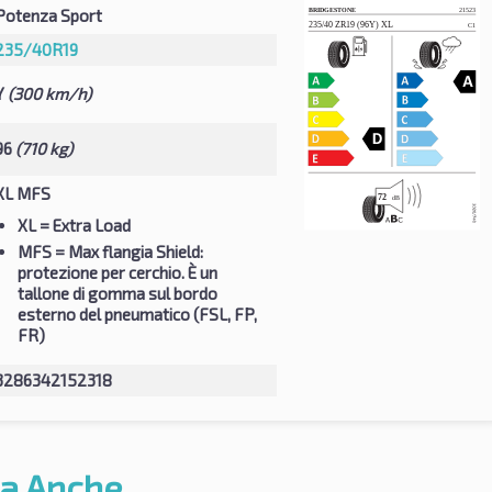
Potenza Sport
235/40R19
Y
(300 km/h)
96
(710 kg)
XL MFS
XL
= Extra Load
MFS
= Max flangia Shield:
protezione per cerchio. È un
tallone di gomma sul bordo
esterno del pneumatico (FSL, FP,
FR)
3286342152318
a Anche