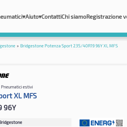
eumatici
▾
Aiuto
▾
Contatti
Chi siamo
Registrazione v
dgestone
»
Bridgestone Potenza Sport 235/40R19 96Y XL MFS
Pneumatici estivi
port XL MFS
9 96Y
Bridgestone