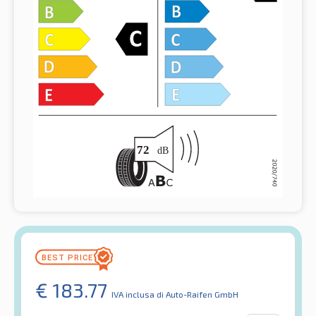
€
183.77
IVA inclusa
di Auto-Raifen GmbH