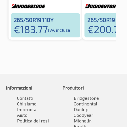
265/50R19 110Y
265/50R19 110
€
183.77
€
200.76
IVA inclusa
I
Informazioni
Produttori
Contatti
Bridgestone
Chi siamo
Continental
Impronta
Dunlop
Aiuto
Goodyear
Politica dei resi
Michelin
Pirelli