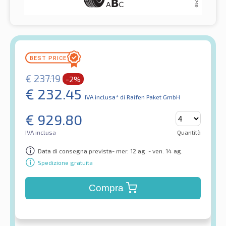
€
237.19
-2%
€
232.45
IVA inclusa*
di Raifen Paket GmbH
€
929.80
IVA inclusa
Quantità
Data di consegna prevista- mer. 12 ag. - ven. 14 ag.
Spedizione gratuita
Compra