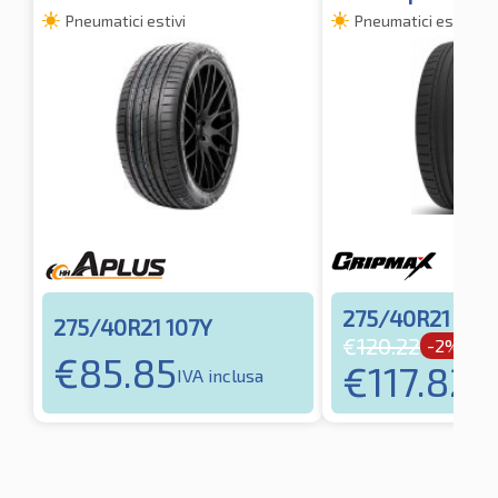
Pneumatici estivi
Pneumatici estivi
275/40R21 107
275/40R21 107Y
€
120.22
-2%
€
85.85
€
117.82
IVA inclusa
IVA