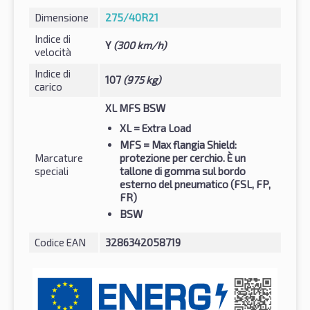
Dimensione
275/40R21
Indice di
Y
(300 km/h)
velocità
Indice di
107
(975 kg)
carico
XL MFS BSW
XL
= Extra Load
MFS
= Max flangia Shield:
Marcature
protezione per cerchio. È un
speciali
tallone di gomma sul bordo
esterno del pneumatico (FSL, FP,
FR)
BSW
Codice EAN
3286342058719