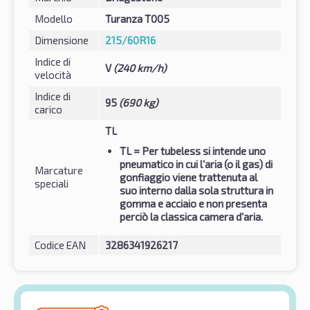
Modello
Turanza T005
Dimensione
215/60R16
Indice di
V
(240 km/h)
velocità
Indice di
95
(690 kg)
carico
TL
TL
= Per tubeless si intende uno
pneumatico in cui l'aria (o il gas) di
Marcature
gonfiaggio viene trattenuta al
speciali
suo interno dalla sola struttura in
gomma e acciaio e non presenta
perciò la classica camera d'aria.
Codice EAN
3286341926217