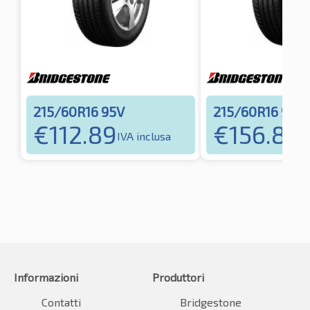
215/60R16 95V
215/60R16 95V
€
112.89
€
156.82
IVA inclusa
IV
Informazioni
Produttori
Contatti
Bridgestone