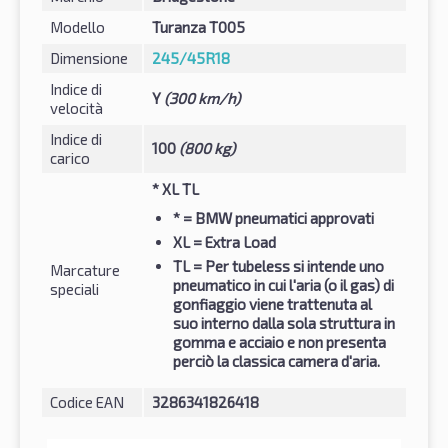
Modello
Turanza T005
Dimensione
245/45R18
Indice di
Y
(300 km/h)
velocità
Indice di
100
(800 kg)
carico
* XL TL
*
= BMW pneumatici approvati
XL
= Extra Load
TL
= Per tubeless si intende uno
Marcature
pneumatico in cui l'aria (o il gas) di
speciali
gonfiaggio viene trattenuta al
suo interno dalla sola struttura in
gomma e acciaio e non presenta
perciò la classica camera d'aria.
Codice EAN
3286341826418