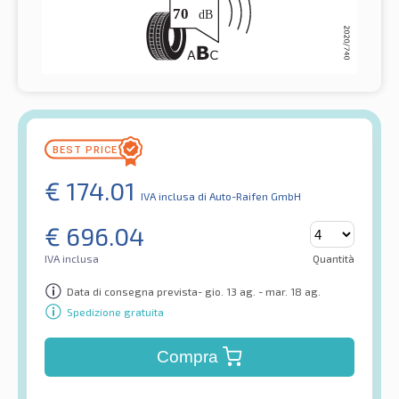
€
174.01
IVA inclusa
di Auto-Raifen GmbH
€
696.04
IVA inclusa
Quantità
Data di consegna prevista- gio. 13 ag. - mar. 18 ag.
Spedizione gratuita
Compra