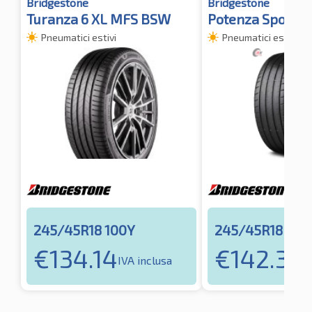
Bridgestone
Bridgestone
Turanza 6 XL MFS BSW
Potenza Sport X
Pneumatici estivi
Pneumatici estivi
245/45R18 100Y
245/45R18 100
€
134.14
€
142.34
IVA inclusa
I